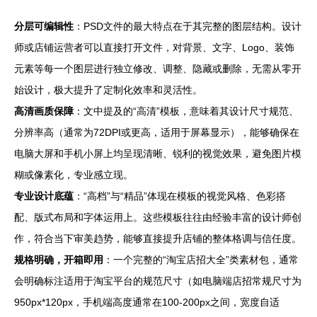
分层可编辑性
：PSD文件的最大特点在于其完整的图层结构。设计
师或店铺运营者可以直接打开文件，对背景、文字、Logo、装饰
元素等每一个图层进行独立修改、调整、隐藏或删除，无需从零开
始设计，极大提升了定制化效率和灵活性。
高清画质保障
：文中提及的“高清”模板，意味着其设计尺寸规范、
分辨率高（通常为72DPI或更高，适用于屏幕显示），能够确保在
电脑大屏和手机小屏上均呈现清晰、锐利的视觉效果，避免图片模
糊或像素化，专业感立现。
专业设计底蕴
：“高档”与“精品”体现在模板的视觉风格、色彩搭
配、版式布局和字体运用上。这些模板往往由经验丰富的设计师创
作，符合当下审美趋势，能够直接提升店铺的整体格调与信任度。
规格明确，开箱即用
：一个完整的“淘宝店招大全”类素材包，通常
会明确标注适用于淘宝平台的规范尺寸（如电脑端店招常规尺寸为
950px*120px，手机端高度通常在100-200px之间，宽度自适