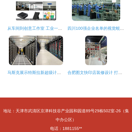
从车间到创意工作室 工业一体机的选择逻辑与汕头厂商探秘
四川100强企业名单的视觉蜕变 电脑动画设计如何重塑经济数据展示
马斯克展示特斯拉新超级计算机 Cortex，性能惊人但尚未完全就绪
合肥图文快印店装修设计 打造专业与高效并存的工作空间
地址：天津市武清区京津科技谷产业园和园道89号29栋502室-26（集
中办公区）
电话：1881155**